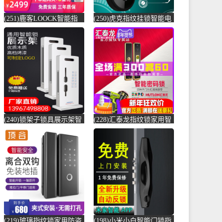
(251)鹿客LOOCK智能指
(250)虎克指纹挂锁智能电
纹锁touch 家用防盗门锁
子锁小锁头家用密码锁挂
电-防盗门锁(loock鹿客亦
锁柜子锁学-指纹锁(虎克
客专卖店仅售2699元)
数码旗舰店仅售169元)
(240)锁架子锁具展示架智
(228)汇泰龙指纹锁家用智
能锁展示架指纹锁展示架
能门锁电子刷卡锁酒店宾
防盗门展示-指纹锁(沐普
馆密码锁防-指纹锁(hutlon
旗舰店仅售47.2元)
汇泰龙佩娅专卖店仅售
1980元)
(219)玻璃指纹锁家用防盗
(198)小米小白智能门锁指