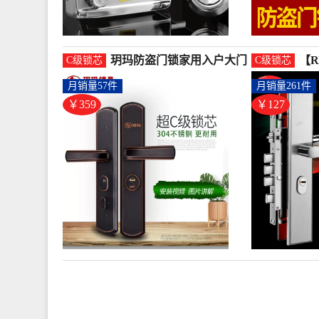
玥玛防盗门锁家用入户大门
【R
C级锁芯
C级锁芯
把手套装通用型防撬不锈钢
防
月销量57件
月销量261件
商-防盗门锁(玥玛野马专卖
盗
店仅售359元)
售1
￥359
￥127