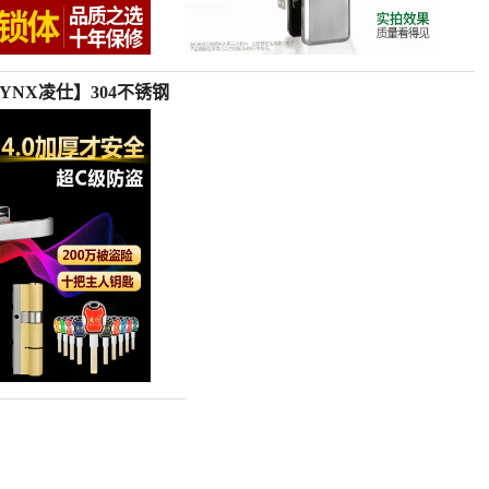
YNX凌仕】304不锈钢
盗门把手 防盗门锁套-防
门锁(凌仕五金旗舰店仅
27元)