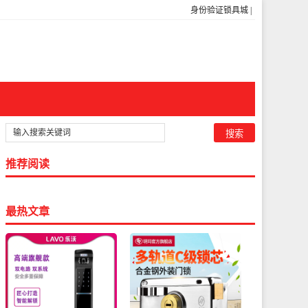
身份验证锁具城
|
推荐阅读
最热文章