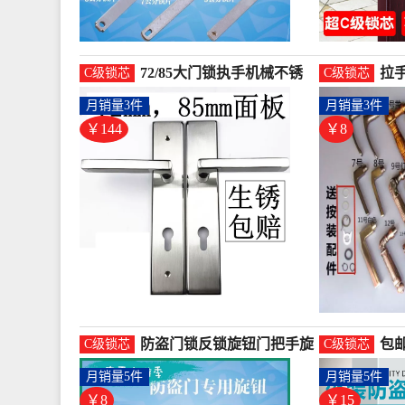
72/85大门锁执手机械不锈
拉
C级锁芯
C级锁芯
钢304门锁锁具配件防-防盗
锁
月销量3件
月销量3件
门锁(金喜多旗舰店仅售
实
143.5元)
仅售
￥144
￥8
防盗门锁反锁旋钮门把手旋
包
C级锁芯
C级锁芯
钮门锁配件配件大全门拉手
装门
月销量5件
月销量5件
配-防盗门锁(心之路家居专
防
营店仅售8.47元)
14.
￥8
￥15