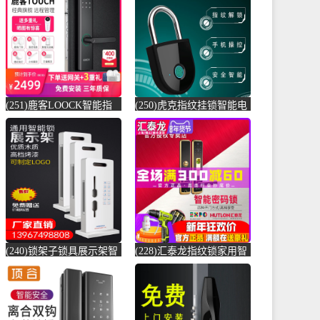
营店仅售1499元)
科安家居专营店仅售45元)
(251)鹿客LOOCK智能指
(250)虎克指纹挂锁智能电
纹锁touch 家用防盗门锁
子锁小锁头家用密码锁挂
电-防盗门锁(loock鹿客亦
锁柜子锁学-指纹锁(虎克
客专卖店仅售2699元)
数码旗舰店仅售169元)
(240)锁架子锁具展示架智
(228)汇泰龙指纹锁家用智
能锁展示架指纹锁展示架
能门锁电子刷卡锁酒店宾
防盗门展示-指纹锁(沐普
馆密码锁防-指纹锁(hutlon
旗舰店仅售47.2元)
汇泰龙佩娅专卖店仅售
1980元)