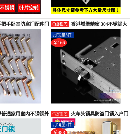
手把手卧室防盗门配件门
香港域堡精密 304不锈钢大
C级锁芯
型通用室内手柄大门加厚
门锁配件锁 防插防盗门-防
月销量5件
-防盗门锁(九形匠旗舰店
盗门锁(viborg旗舰店仅售
8.4元)
166元)
￥166
邮普通家用室内不锈钢外
火车头锁具防盗门锁入户门
C级锁芯
锁 卧室宿舍 大门老式-
套装通用性家用超C级空转
月销量7件
盗门锁(贤美旗舰店仅售
不-防盗门锁(火车头锁具旗
6元)
舰店仅售488元)
￥488