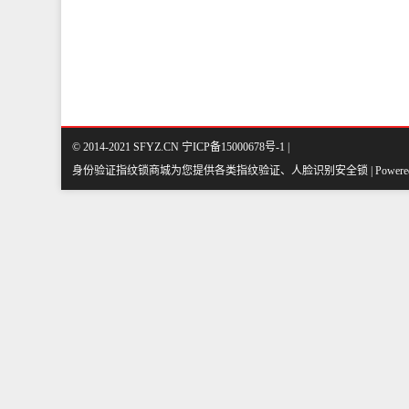
© 2014-2021 SFYZ.CN 宁ICP备15000678号-1 |
身份验证指纹锁商城为您提供各类指纹验证、人脸识别安全锁 | Powered