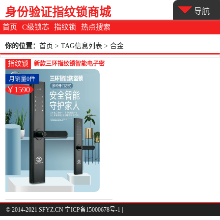
身份验证指纹锁商城
导航
首页
C级锁芯
指纹锁
热点搜索
你的位置：
首页
> TAG信息列表 > 合金
指纹锁
新款三环指纹锁智能电子密
码锁家用防盗门锁感应磁卡
月销量0件
远-指纹锁(三环烟台专卖店仅
￥1590
售1590元)
© 2014-2021 SFYZ.CN 宁ICP备15000678号-1 |