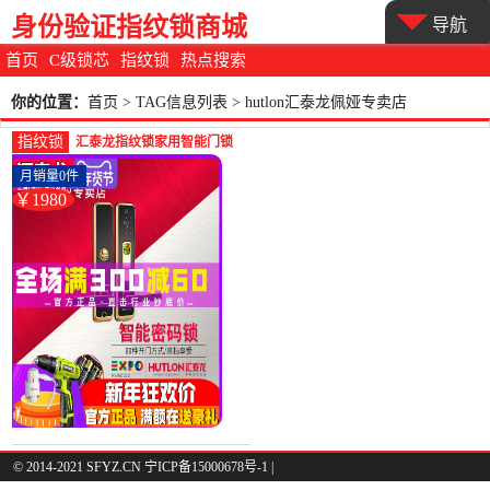
身份验证指纹锁商城
导航
首页
C级锁芯
指纹锁
热点搜索
你的位置：
首页
> TAG信息列表 > hutlon汇泰龙佩娅专卖店
指纹锁
汇泰龙指纹锁家用智能门锁
电子刷卡锁酒店宾馆密码锁
月销量0件
防-指纹锁(hutlon汇泰龙佩娅
￥1980
专卖店仅售1980元)
© 2014-2021 SFYZ.CN 宁ICP备15000678号-1 |