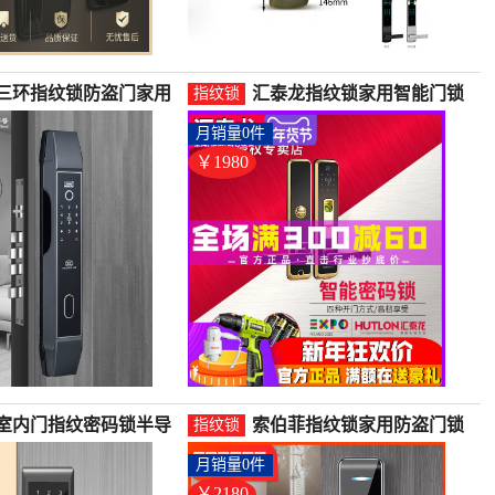
三环指纹锁防盗门家用
汇泰龙指纹锁家用智能门锁
指纹锁
室智能锁具指纹密码锂
电子刷卡锁酒店宾馆密码锁
月销量0件
指纹锁(三环烟台专卖店
防-指纹锁(hutlon汇泰龙佩娅
980元)
专卖店仅售1980元)
￥1980
室内门指纹密码锁半导
索伯菲指纹锁家用防盗门锁
指纹锁
间门室内门卧室木门把
智能门锁感应电子锁IC卡锁-
月销量0件
指纹锁(魅锁旗舰店仅售
指纹锁(sobofe索伯菲旗舰店
元)
仅售2180元)
￥2180