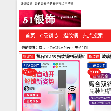
身份验证
- 最新最安全的密码指纹声音锁
首页
C级锁芯
指纹锁
热点搜索
你的位置：
首页
> TAG信息列表 > 电子门锁
萤石DL15S 指纹锁密码锁智
玻璃
指纹锁
指纹锁
能门锁互联网家用防盗-指纹
锁智
月销量0件
月销量0件
锁(卡耐家居专营店仅售1499
锁-
元)
仅售6
￥1499
￥680