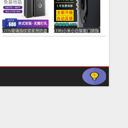
(219)玻璃指纹锁家用防盗
(198)小米小白智能门锁指
门密码锁智能锁电子门锁
纹锁智能联动蓝牙门铃防
门锁防盗锁-指纹锁(顶谷
盗电子门锁-指纹锁(百老
家居专营店仅售680元)
汇数码专营店仅售1199元)