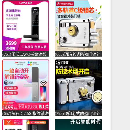
(751)乐沃LAVO指纹锁智
(665)玥玛老式防盗门锁外
能锁L11电子密码锁家用防
装门锁室内门锁铁门木门
盗大-防盗门锁(lavo乐沃旗
大门锁超C-防盗门锁(玥玛
舰店仅售3699元)
百汇百专卖店仅售109元)
(657)萤石DL15S 指纹锁密
(295)顶御老式防盗门锁外
码锁智能门锁互联网家用
装门锁室内门锁铁门木门
防盗-指纹锁(卡耐家居专
大门锁月牙-防盗门锁(泰