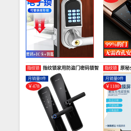
指纹锁家用防盗门密码锁智
原秘
指纹锁
指纹锁
能锁全自动一握开大门木门
门智
月销量0件
月销量0件
电-指纹锁(沐普旗舰店仅售
A-
478.4元)
1180
￥478
￥1180