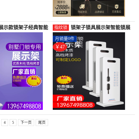
展示款锁架子经典智能
锁架子锁具展示架智能锁展
指纹锁
加高锁防盗门加长指纹
示架指纹锁展示架防盗门展
月销量0件
指纹锁(朱掌柜旗舰店仅
示-指纹锁(沐普旗舰店仅售
.8元)
47.2元)
￥47
4
5
下一页
尾页