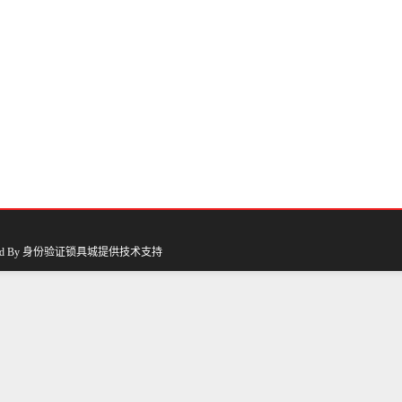
 By
身份验证锁具城
提供技术支持