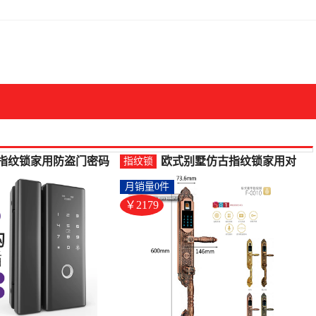
指纹锁家用防盗门密码
欧式别墅仿古指纹锁家用对
指纹锁
能锁电子门锁门锁防盗
开双开木门加长大门防盗门
月销量0件
指纹锁(顶谷家居专营店
密-指纹锁(好人家家居专营
80元)
店仅售2179元)
￥2179