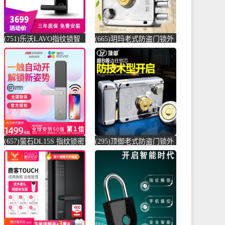
(751)乐沃LAVO指纹锁智
(665)玥玛老式防盗门锁外
能锁L11电子密码锁家用防
装门锁室内门锁铁门木门
盗大-防盗门锁(lavo乐沃旗
大门锁超C-防盗门锁(玥玛
舰店仅售3699元)
百汇百专卖店仅售109元)
(657)萤石DL15S 指纹锁密
(295)顶御老式防盗门锁外
码锁智能门锁互联网家用
装门锁室内门锁铁门木门
防盗-指纹锁(卡耐家居专
大门锁月牙-防盗门锁(泰
营店仅售1499元)
科安家居专营店仅售45元)