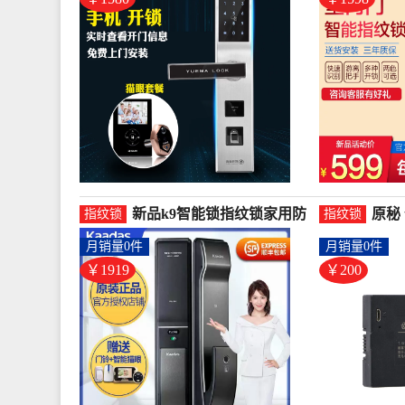
新品k9智能锁指纹锁家用防
原秘
指纹锁
指纹锁
盗门锁全自动密码锁电子锁-
配件
月销量0件
月销量0件
指纹锁(沐普旗舰店仅售
舰店仅
1919.2元)
￥1919
￥200