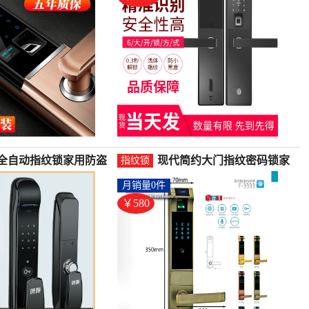
全自动指纹锁家用防盗
现代简约大门指纹密码锁家
指纹锁
能门锁密码锁刷卡远程
用别墅木门防盗门铜锁芯电
月销量0件
指纹锁(原秘旗舰店仅售
子-指纹锁(好人家家居专营
元)
店仅售580元)
￥580