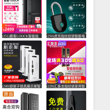
营店仅售1499元)
科安家居专营店仅售45元)
(251)鹿客LOOCK智能指
(250)虎克指纹挂锁智能电
纹锁touch 家用防盗门锁
子锁小锁头家用密码锁挂
电-防盗门锁(loock鹿客亦
锁柜子锁学-指纹锁(虎克
客专卖店仅售2699元)
数码旗舰店仅售169元)
(240)锁架子锁具展示架智
(228)汇泰龙指纹锁家用智
能锁展示架指纹锁展示架
能门锁电子刷卡锁酒店宾
防盗门展示-指纹锁(沐普
馆密码锁防-指纹锁(hutlon
旗舰店仅售47.2元)
汇泰龙佩娅专卖店仅售
1980元)