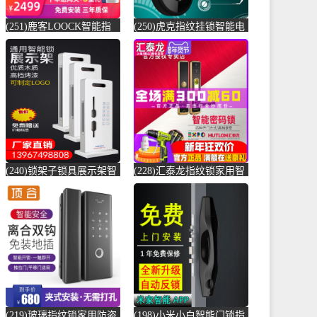
(251)鹿客LOOCK智能指
(250)虎克指纹挂锁智能电
纹锁touch 家用防盗门锁
子锁小锁头家用密码锁挂
电-防盗门锁(loock鹿客亦
锁柜子锁学-指纹锁(虎克
客专卖店仅售2699元)
数码旗舰店仅售169元)
(240)锁架子锁具展示架智
(228)汇泰龙指纹锁家用智
能锁展示架指纹锁展示架
能门锁电子刷卡锁酒店宾
防盗门展示-指纹锁(沐普
馆密码锁防-指纹锁(hutlon
旗舰店仅售47.2元)
汇泰龙佩娅专卖店仅售
1980元)
(219)玻璃指纹锁家用防盗
(198)小米小白智能门锁指