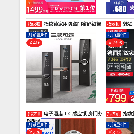
指纹锁家用防盗门密码锁智
魅锁
指纹锁
指纹锁
能门锁电子门锁酒店刷卡锁
开孔
月销量0件
月销量0件
一-指纹锁(沐普旗舰店仅售
纹锁
416元)
元)
￥416
￥2398
电子酒店ＩＣ感应锁 房门办
指纹
指纹锁
指纹锁
公智能门锁可直接替换球形-
子锁
月销量0件
月销量0件
指纹锁(沐普旗舰店仅售226.4
锁-
元)
319.
￥226
￥319