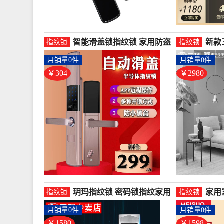
智能滑盖锁指纹锁 家用防盗
新款
指纹锁
指纹锁
门密码锁电子锁大门锁刷卡-
办公
月销量0件
月销量0件
指纹锁(沐普旗舰店仅售304
电-
元)
仅售2
￥304
￥2980
玥玛指纹锁 密码锁指纹家用
家用
指纹锁
指纹锁
防盗门密码门锁智能锁 防-指
体房
月销量0件
月销量0件
纹锁(玥玛百汇百专卖店仅售
手-
1580元)
1598
￥1580
￥1598