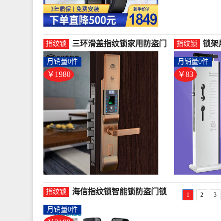
三环滑盖指纹锁家用防盗门
锁架
指纹锁
指纹锁
密码锁入户门电子智能门锁
门架
月销量0件
月销量0件
具-指纹锁(三环旗舰店仅售
别-
1980元)
售82
￥1980
￥83
海信指纹锁智能锁防盗门锁
指纹锁
1
2
3
密码锁C级锁芯家用远程临
月销量0件
时-指纹锁(海信智慧家居专