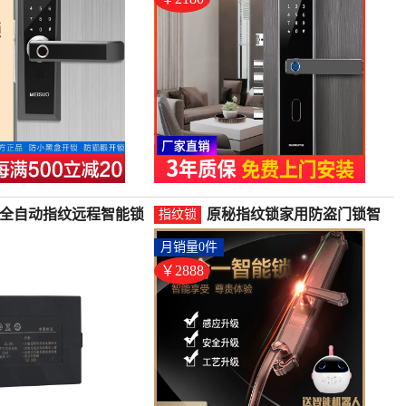
 全自动指纹远程智能锁
原秘指纹锁家用防盗门锁智
指纹锁
锂电池-指纹锁(原秘旗
能锁密码锁滑盖别墅户外双
月销量0件
售200元)
门-指纹锁(原秘旗舰店仅售
2888元)
￥2888