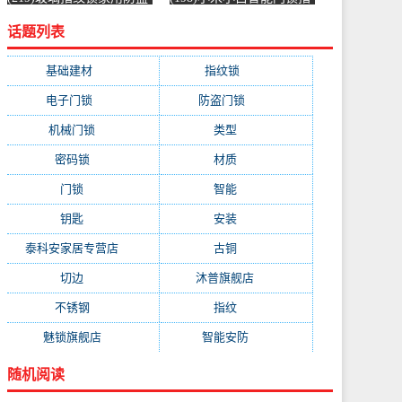
门密码锁智能锁电子门锁
纹锁智能联动蓝牙门铃防
话题列表
门锁防盗锁-指纹锁(顶谷
盗电子门锁-指纹锁(百老
家居专营店仅售680元)
汇数码专营店仅售1199元)
基础建材
(206)
指纹锁
(118)
电子门锁
(110)
防盗门锁
(100)
机械门锁
(89)
类型
(78)
密码锁
(54)
材质
(39)
门锁
(39)
智能
(35)
钥匙
(28)
安装
(21)
泰科安家居专营店
(20)
古铜
(18)
切边
(18)
沐普旗舰店
(17)
不锈钢
(14)
指纹
(13)
魅锁旗舰店
(11)
智能安防
(11)
随机阅读