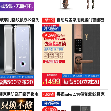
 玻璃门指纹锁办公室免
自动滑盖家用防盗门智能密
指纹锁
单双开门APP遥控门-指
码锁IC卡手机远程锁指纹室-
月销量0件
(魅锁旗舰店仅售2398
指纹锁(魅锁旗舰店仅售2998
元)
￥2998
锁家用防盗门密码锁电
赛福safor2700智能指纹锁家
指纹锁
智能门锁指纹解锁大门
用防盗锁密码刷卡-指纹锁
月销量0件
指纹锁(沐普旗舰店仅售
(safor旗舰店仅售1600元)
2元)
￥1600