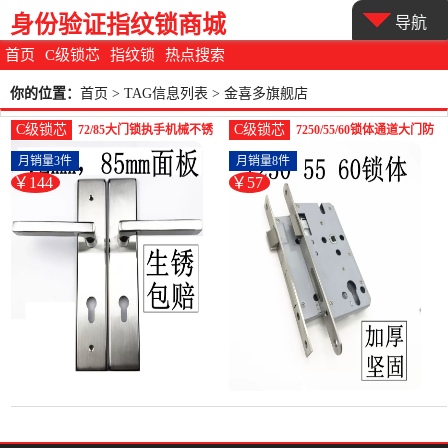
身份验证指纹锁商城
导航
首页
C级锁芯
指纹锁
热点搜索
你的位置：
首页
> TAG信息列表 > 金喜多旗舰店
C级锁芯
C级锁芯
72/85大门锁执手机械不锈
7250/55/60锁体通道大门防
钢304门锁锁具配件防-防盗
火防盗木门执手机-防盗门
月销量3件
月销量8件
门锁(金喜多旗舰店仅售
锁(金喜多旗舰店仅售57元)
￥144
￥57
143.5元)