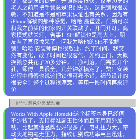
便，都是质的提升！开锁速度很快，家里70岁的
老人之前用把手锁总是识别失败，这把锁就很灵
敏，不知道是不是和苹果认证也有关系，因为有
iPhone解锁的那种感觉，哈哈 最重要，门锁可以
和我之前买的他家的开关联动了，开门开灯，离
家模式就关灯，省事！Siri解锁也是高大上，朋
友看了直接惊呆了，问我为啥他的Siri不能解
锁！哈哈 安装师傅也很敬业，约了时间，我突
然有变化，改了时间也很客气，如约上门，大概
换锁总共花了20多分钟，干净利落，门需要开个
孔，师傅工具很全，几分钟就搞定了，赞！安装
过程中师傅也说这把锁很可靠不错，细节设计的
很安全！整个过程很满意，等用一段时间再来评
价
k***1 颜色分类:琥珀金
Works With Apple Homekit这个标签本身已经值
不少钱了，支持标准霸王锁体而且不用额外加
钱，比起其他品牌要好很多了。电机扭力大，带
动天地钩毫无压力，指纹识别成功率高且迅速，