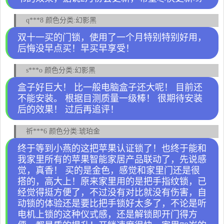
q***8 颜色分类:幻影黑
双十一买的门锁，使用了一个月特别特别好用，
后悔没早点买！早买早享受！
s***o 颜色分类:幻影黑
盒子好巨大！ 比一般电脑盒子还大呢！ 目前还
不能安装。 根据目测质量一级棒！ 很期待安装
后的效果！ 过后再追评！
祈***6 颜色分类:琥珀金
终于等到小燕的这把苹果认证锁了！也终于能和
我家里所有的苹果智能家居产品联动了，先说感
觉，真香！ 买的是金色，感觉和家里门还是很
搭的，高大上！原来家里用的是把手指纹锁，已
经觉得挺方便了，不过没有对比就没有伤害，自
动锁的体验还是要比把手锁好太多了，不论是听
电机上锁的这种仪式感，还是解锁即开门得方