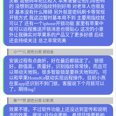
灵敏 我爸妈年纪比较大 本来准备让他们用密码
的 没想到这货的指纹特别好用 对老年人也很友
好 基本没有什么障碍 另外就是密码刷卡等常规
开锁方式 我这边暂时基本用不到 主要用指纹就
可以了 还有一个iphone开锁功能 家里有苹果中
枢可以远程推送开锁消息也很贴心 这次的小意
外让我确实对苹果系的产品又了更多好感 后续
还会持续关注 总之非常完美
小***儿 颜色分类:琥珀金
安装过程有点曲折，好在最后都搞定了。 锁很
好，颜值高，质量好，识别指纹非常快，而且可
以带动天地钩，很多智能锁是要拆天地钩的。可
以和苹果HomeKit联动实现远程操作。目前小燕
在家app还识别不到门锁，客服说下个月就可以
了，期待ing！
柴***然 颜色分类:幻影黑
效果不错，不过软件功能上还没达到宣传和说明
书的效果，据说2月份会更新，希望尽快更新哟