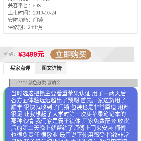
兼容平台：iOS
上市时间：2019-10-24
安防功能：门锁
保修期：24个月
立即购买
¥3499元
价格：
买家点评
图文详情
c***7 颜色分类:琥珀金
当时选这把锁主要看重苹果认证 用了一两天后
各方面体验远远超出了预期 首先厂家送货用了
顺丰 很快就收到了门锁 包装也是非常厚道 用料
很足 让我想起了大学时第一次买苹果笔记本的
那种心情 我们家是霸王锁体 厂家免费配套 收货
后的第二天晚上就帮约了师傅上门来安装 师傅
也很负责任 很敬业 最后说下使用感受 指纹非常