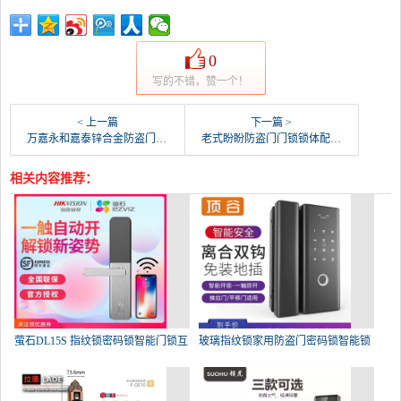
0
写的不错，赞一个！
< 上一篇
下一篇 >
万嘉永和嘉泰锌合金防盗门拉手 红古铜把手双门单门大-防盗门锁(万嘉锁具旗舰店仅售182元)
老式盼盼防盗门门锁锁体配件拉手配件 把手弹簧手柄弹-防盗门锁(沐普旗舰店仅售2.84元)
相关内容推荐：
萤石DL15S 指纹锁密码锁智能门锁互
玻璃指纹锁家用防盗门密码锁智能锁