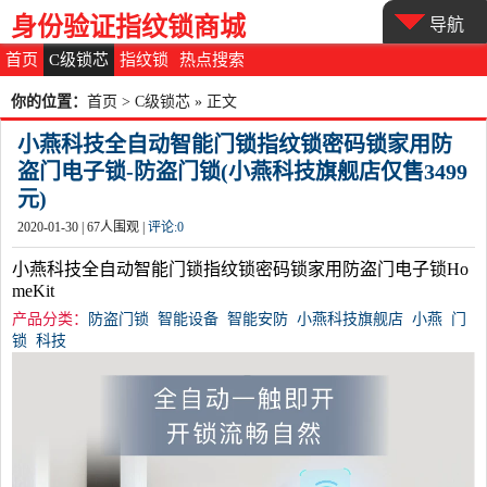
身份验证指纹锁商城
导航
首页
C级锁芯
指纹锁
热点搜索
你的位置：
首页
>
C级锁芯
» 正文
小燕科技全自动智能门锁指纹锁密码锁家用防
盗门电子锁-防盗门锁(小燕科技旗舰店仅售3499
元)
2020-01-30 |
67
人围观 |
评论:
0
小燕科技全自动智能门锁指纹锁密码锁家用防盗门电子锁Ho
meKit
产品分类：
防盗门锁
智能设备
智能安防
小燕科技旗舰店
小燕
门
锁
科技